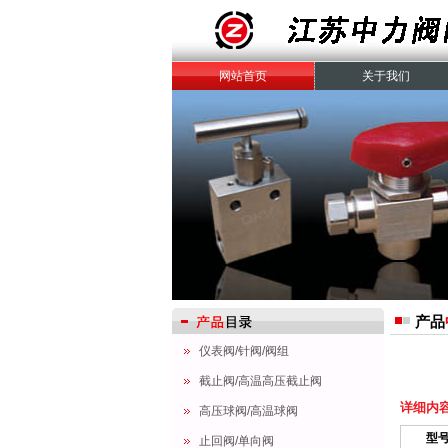
网站首页
关于我们
产品
仪表阀/针阀/阀组
截止阀/高温高压截止阀
详细内
高压球阀/高温球阀
型
止回阀/单向阀