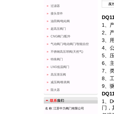
压
过滤器
接头管件
DQ
油田阀/电站阀
1、
超高压阀门
2、产
CNG阀门/配件
3、
气动阀门/电动阀门/智能自控
4、公
不锈钢高压球阀(天然气)
5、
特殊阀门
6、
LNG低温阀门
7、
高压泄压阀
8、
减压阀/根表阀
9、
阻火器
DQ
1、
门，
名 称: 江苏中力阀门有限公司