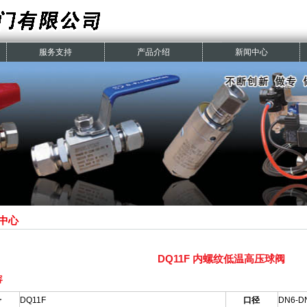
服务支持
产品介绍
新闻中心
中心
DQ11F 内螺纹低温高压球阀
容
号
DQ11F
口径
DN6-D