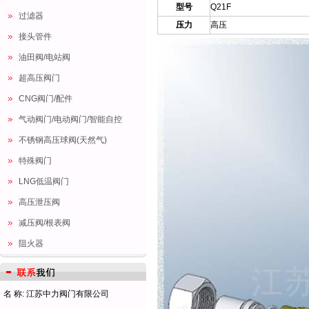
型号
Q21F
过滤器
压力
高压
接头管件
油田阀/电站阀
超高压阀门
CNG阀门/配件
气动阀门/电动阀门/智能自控
不锈钢高压球阀(天然气)
特殊阀门
LNG低温阀门
高压泄压阀
减压阀/根表阀
阻火器
名 称: 江苏中力阀门有限公司