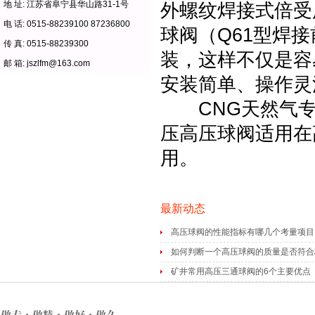
地 址: 江苏省阜宁县华山路31-1号
外螺纹焊接式倍受
电 话: 0515-88239100 87236800
球阀（Q61型焊
传 真: 0515-88239300
装，这样不仅是容
邮 箱: jszlfm@163.com
安装简单、操作灵
CNG天然气专
压高压球阀适用在
用。
最新动态
高压球阀的性能指标有哪几个考量项目
如何判断一个高压球阀的质量是否符合
矿井常用高压三通球阀的6个主要优点