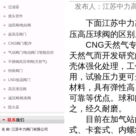
发布人：江苏中力高压
过滤器
接头管件
下面江苏中力
油田阀/电站阀
压高压球阀的区别
超高压阀门
CNG天然气专
CNG阀门/配件
气动阀门/电动阀门/智能自控
天然气而开发研究
不锈钢高压球阀(天然气)
壳体强化处理，工作
特殊阀门
用，试验压力更可达
LNG低温阀门
材料，具有弹性高
高压泄压阀
可靠等优点。球和
减压阀/根表阀
之，经久耐磨。
阻火器
目前在加气站的
式、卡套式、内螺
名 称: 江苏中力阀门有限公司