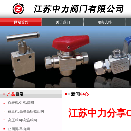
网站首页
关于我们
服务支持
新闻
中心
仪表阀/针阀/阀组
江苏中力分享
截止阀/高温高压截止阀
高压球阀/高温球阀
止回阀/单向阀